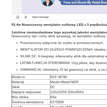
53.4w Nowoczesny wentylator sufitowy LED z 3 prędkościa
1stshine niestandardowe logo wysokiej jakości wentylat
Nowoczesny styl i cichy silnik sprawiają, że wentylator sufito
Przeznaczony wyłącznie do użytku w pomieszczeniach,
WENTYLATOR DO DUŻEGO POMIESZCZENIA: Idealny rozmiar
SILNIK DC: 6-biegowy, odwracalny silnik dla optymalnej w
ŁATWA FUNKCJA STEROWANIA: Użyj pilota, aby dostosowa
GWARANCJA: Udzielamy 10 lat gwarancji na silnik, a na LE
Model nr
DCF-W780
Materiał
Miedź+Metal+MDF
Silnik
DC
Napięcie wejściowe
110v/220V/,50hz/60hz
Moc silnika
60w
Średnica wentylatora
52"/OEM