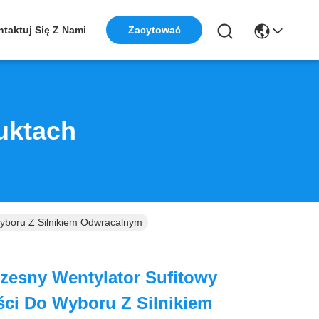
taktuj Się Z Nami
Zacytować
uktach
yboru Z Silnikiem Odwracalnym
zesny Wentylator Sufitowy
ści Do Wyboru Z Silnikiem