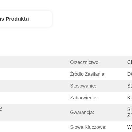
is Produktu
Orzecznictwo:
C
Źródło Zasilania:
D
Stosowanie:
St
Zabarwienie:
Ko
 
Si
Gwarancja:
Z 
Słowa Kluczowe:
We