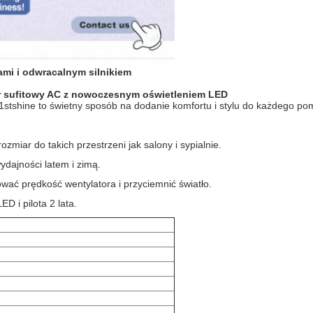
mi i odwracalnym silnikiem
or sufitowy AC z nowoczesnym oświetleniem LED
wy 1stshine to świetny sposób na dodanie komfortu i stylu do każdego po
 do takich przestrzeni jak salony i sypialnie.
ydajności latem i zimą.
ć prędkość wentylatora i przyciemnić światło.
D i pilota 2 lata.