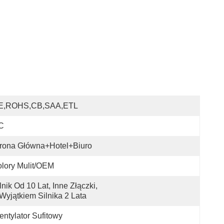
E,ROHS,CB,SAA,ETL
C
rona Główna+hotel+biuro
lory Mulit/OEM
lnik Od 10 Lat, Inne Złączki, 
Wyjątkiem Silnika 2 Lata
ntylator Sufitowy