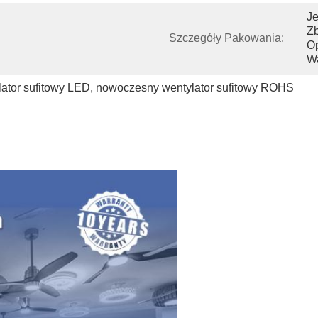
Je
Zb
Szczegóły Pakowania:
O
Wa
ator sufitowy LED
, 
nowoczesny wentylator sufitowy ROHS