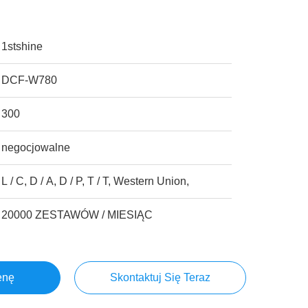
1stshine
DCF-W780
300
negocjowalne
L / C, D / A, D / P, T / T, Western Union,
20000 ZESTAWÓW / MIESIĄC
enę
Skontaktuj Się Teraz