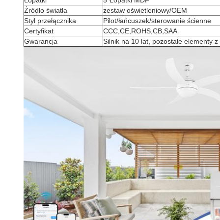
Łopatki
5*Łopatki MDF
Źródło światła
zestaw oświetleniowy/OEM
Styl przełącznika
Pilot/łańcuszek/sterowanie ścienne
Certyfikat
CCC,CE,ROHS,CB,SAA
Gwarancja
Silnik na 10 lat, pozostałe elementy z 