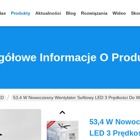
Nas
Produkty
Aktualności
Blog
Rozwiązania
Wideo
Skon
gółowe Informacje O Prod
ED
53,4 W Nowoczesny Wentylator Sufitowy LED 3 Prędkości Do W
53,4 W Nowoc
LED 3 Prędko