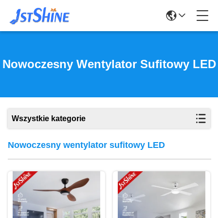
Nowoczesny Wentylator Sufitowy LED
Wszystkie kategorie
Nowoczesny wentylator sufitowy LED