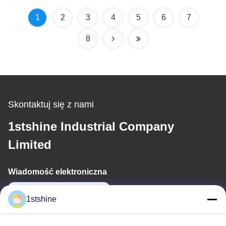
1
2
3
4
5
6
7
8
Skontaktuj się z nami
1stshine Industrial Company
Limited
Wiadomość elektroniczna
oprta@1stshine.com
1stshine