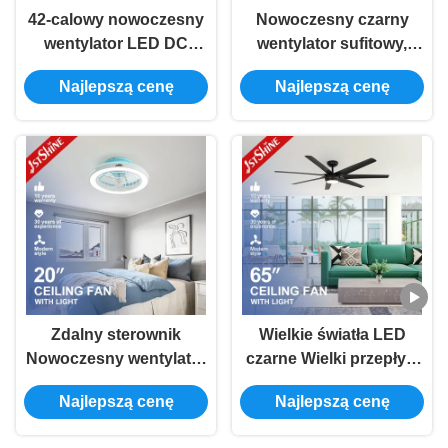
42-calowy nowoczesny
Nowoczesny czarny
wentylator LED DC
wentylator sufitowy,
Motor MDF Blade
zdalne sterowanie,
Najlepszą cenę
Najlepszą cenę
Remote LED Ceiling
wysokie obroty na
Fan
minutę
Zdalny sterownik
Wielkie światła LED
Nowoczesny wentylator
czarne Wielki przepływ
sufitowy LED Pokój
powietrza Nowoczesne
Najlepszą cenę
Najlepszą cenę
sypialny 6 prędkości
wentylatory sufitowe
silnik DC