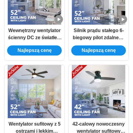
Wewnętrzny wentylator
Silnik prądu stałego 6-
ścienny DC ze światłem
biegowy pilot zdalnego
3 ABS Blade Niski hałas
sterowania biały
Najlepszą cenę
Najlepszą cenę
dla szkoły
wentylator sufitowy z 4
ostrzami MDF
Wentylator sufitowy z 5
42-calowy nowoczesny
ostrzami i lekkim
wentylator sufitowy