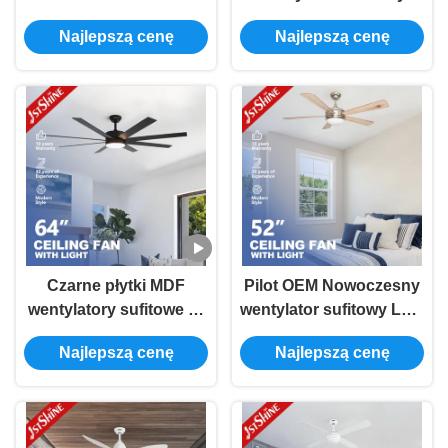
silnikiem prądu
LED, odwracalny, 6
Najlepszą cenę
Najlepszą cenę
przemiennego 3-
prędkości do wyboru z
biegowy zdalny
łopatkami MDF
nowoczesny wentylator
sufitowy LED
Czarne płytki MDF
Pilot OEM Nowoczesny
wentylatory sufitowe ze
wentylator sufitowy LED
światłami 6-
ze światłem 5 ostrzy
Najlepszą cenę
Najlepszą cenę
prędkościowym
MDF
sterowaniem zdalnym