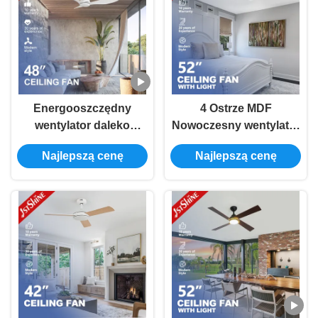
Energooszczędny
4 Ostrze MDF
wentylator daleko
Nowoczesny wentylator
sterowany z 3
sufitowy LED Light 5
Najlepszą cenę
Najlepszą cenę
plastikowymi ostrzami w
prędkości Pilot do
białym stylu
sypialni
dekoracyjnym