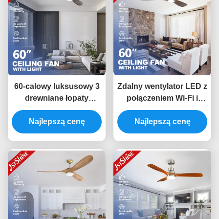
60-calowy luksusowy 3
Zdalny wentylator LED z
drewniane łopaty
połączeniem Wi-Fi i
światło sufitowe z
dostosowanymi
Najlepszą cenę
silnikiem Dc
Najlepszą cenę
opcjami