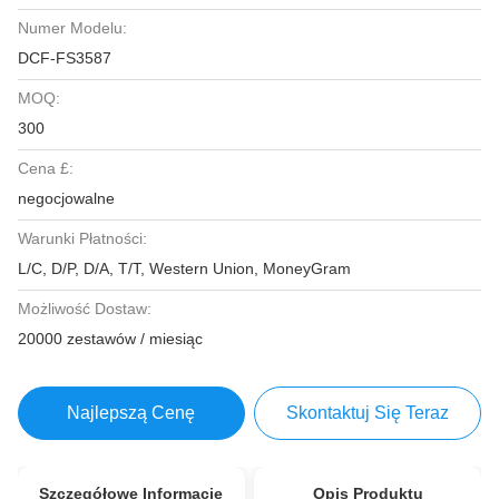
Numer Modelu:
DCF-FS3587
MOQ:
300
Cena £:
negocjowalne
Warunki Płatności:
L/C, D/P, D/A, T/T, Western Union, MoneyGram
Możliwość Dostaw:
20000 zestawów / miesiąc
Najlepszą Cenę
Skontaktuj Się Teraz
Szczegółowe Informacje
Opis Produktu