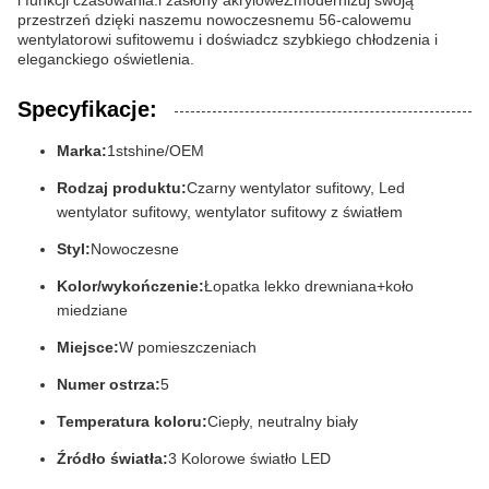
i funkcji czasowania.i zasłony akryloweZmodernizuj swoją
przestrzeń dzięki naszemu nowoczesnemu 56-calowemu
wentylatorowi sufitowemu i doświadcz szybkiego chłodzenia i
eleganckiego oświetlenia.
Specyfikacje:
Marka:
1stshine/OEM
Rodzaj produktu:
Czarny wentylator sufitowy, Led
wentylator sufitowy, wentylator sufitowy z światłem
Styl:
Nowoczesne
Kolor/wykończenie:
Łopatka lekko drewniana+koło
miedziane
Miejsce:
W pomieszczeniach
Numer ostrza:
5
Temperatura koloru:
Ciepły, neutralny biały
Źródło światła:
3 Kolorowe światło LED