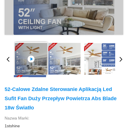
52-Calowe Zdalne Sterowanie Aplikacją Led
Sufit Fan Duży Przepływ Powietrza Abs Blade
18w Światło
Nazwa Marki:
1stshine