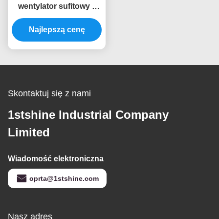
wentylator sufitowy z
światłem i zdalnym
niskim hałasem
Najlepszą cenę
Skontaktuj się z nami
1stshine Industrial Company
Limited
Wiadomość elektroniczna
oprta@1stshine.com
Nasz adres