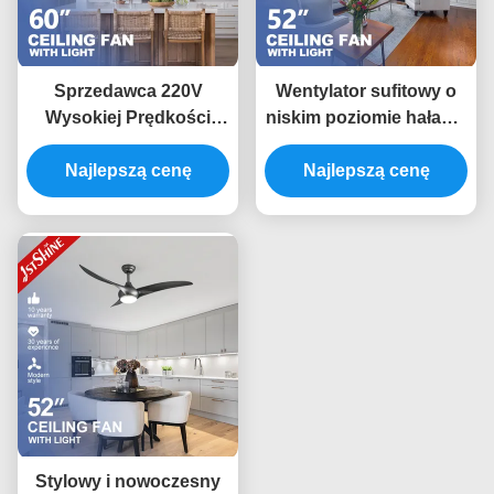
Sprzedawca 220V
Wentylator sufitowy o
Wysokiej Prędkości
niskim poziomie hałasu,
Czarny Nowoczesny
antykorozyjny,
Najlepszą cenę
Bldc
zmieniający kolor z
Najlepszą cenę
silnikiem 110 V AC
Stylowy i nowoczesny