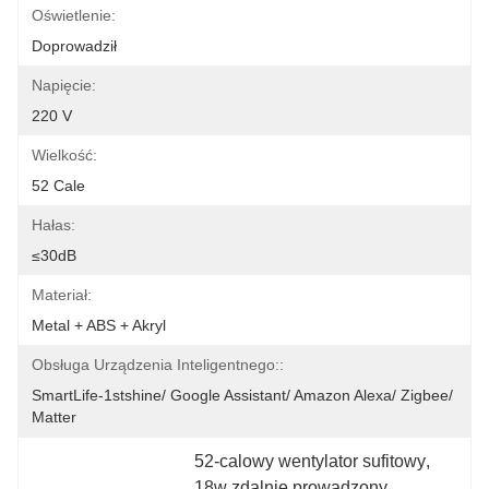
Oświetlenie:
Doprowadził
Napięcie:
220 V
Wielkość:
52 Cale
Hałas:
≤30dB
Materiał:
Metal + ABS + Akryl
Obsługa Urządzenia Inteligentnego::
SmartLife-1stshine/ Google Assistant/ Amazon Alexa/ Zigbee/ 
Matter
52-calowy wentylator sufitowy
, 
18w zdalnie prowadzony 