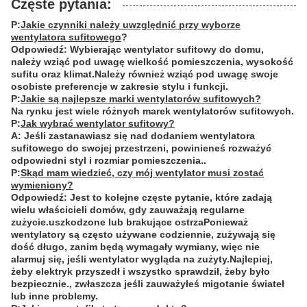
Częste pytania:
P:
Jakie czynniki należy uwzględnić przy wyborze
wentylatora sufitowego
?
Odpowiedź: Wybierając wentylator sufitowy do domu,
należy wziąć pod uwagę wielkość pomieszczenia, wysokość
sufitu oraz klimat.Należy również wziąć pod uwagę swoje
osobiste preferencje w zakresie stylu i funkcji.
P:
Jakie są najlepsze marki wentylatorów sufitowych?
Na rynku jest wiele różnych marek wentylatorów sufitowych.
P:
Jak wybrać wentylator sufitowy?
A: Jeśli zastanawiasz się nad dodaniem wentylatora
sufitowego do swojej przestrzeni, powinieneś rozważyć
odpowiedni styl i rozmiar pomieszczenia..
P:
Skąd mam wiedzieć, czy mój wentylator musi zostać
wymieniony?
Odpowiedź: Jest to kolejne częste pytanie, które zadają
wielu właścicieli domów, gdy zauważają regularne
zużycie.uszkodzone lub brakujące ostrzaPonieważ
wentylatory są często używane codziennie, zużywają się
dość długo, zanim będą wymagały wymiany, więc nie
alarmuj się, jeśli wentylator wygląda na zużyty.Najlepiej,
żeby elektryk przyszedł i wszystko sprawdził, żeby było
bezpiecznie., zwłaszcza jeśli zauważyłeś migotanie świateł
lub inne problemy.