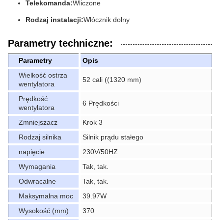
Telekomanda:
Wliczone
Rodzaj instalacji:
Włócznik dolny
Parametry techniczne:
Parametry
Opis
Wielkość ostrza
52 cali ((1320 mm)
wentylatora
Prędkość
6 Prędkości
wentylatora
Zmniejszacz
Krok 3
Rodzaj silnika
Silnik prądu stałego
napięcie
230V/50HZ
Wymagania
Tak, tak.
Odwracalne
Tak, tak.
Maksymalna moc
39.97W
Wysokość (mm)
370