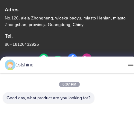
Adres
No.126, aleja Zhongheng, wioska baoyu, miasto Henlan, miasto
Zhongshan, prowincja Guangdong, Chiny
Tel.
86--18126432925
1stshine
Polityka prywatności
|
Mapa strony
6:07 PM
Chiny dobra jakość Zdalny wentylator sufitowy LED Dostawca.
Prawa autorskie © -2026 1stshine Industrial Company Limited .
Good day, what product are you looking for?
Wszelkie prawa zastrzeżone.