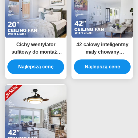
Cichy wentylator
42-calowy inteligentny
sufitowy do montażu
mały chowany
podtynkowego z
wentylator sufitowy LED
silnikiem prądu stałego
Najlepszą cenę
Sterowanie Wi-Fi do
Najlepszą cenę
ze światłami, wentylator
sypialni
niskoprofilowy do
sypialni