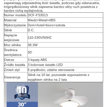
zapewniają odpowiednią ilość światła, podczas gdy odwracalne,
trójprędkościowy silnik zapewnia bardzo silny ruch powietrza z
bardzo cichą wydajnością.
Numer modelu
DCF-FS3013
Materiał
Miedź+Metal+ABS
Wykorzystanie
Dom+hotel+biuro+szkoła
Silnik
D.C.
Napięcie
110-230V/50HZ
wejściowe
Moc silnika
38.3W
Średnica
30'
wentylatora
Ostrze
3 łopaty ABS
Źródło światła
3 kolorowe światło LED
Zmień styl
6 prędkości, zdalne sterowanie
Silnik na 10 lat, pozostałe wyposażenie z
Gwarancja
wyjątkiem silnika na 2 lata