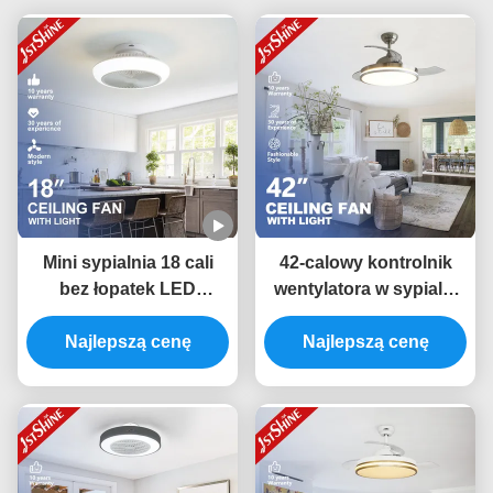
Mini sypialnia 18 cali
42-calowy kontrolnik
bez łopatek LED
wentylatora w sypialni
sufitowy wentylator Dc
niewidzialny wentylator
silnik 6 prędkości
Najlepszą cenę
w pokoju światło niski
Najlepszą cenę
zdalne
hałas