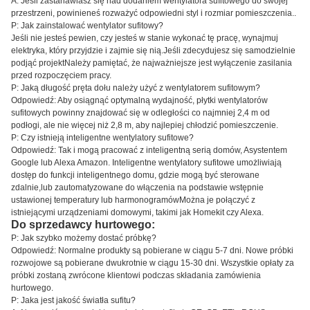
A: Jeśli zastanawiasz się nad dodaniem wentylatora sufitowego do swojej
przestrzeni, powinieneś rozważyć odpowiedni styl i rozmiar pomieszczenia..
P: Jak zainstalować wentylator sufitowy?
Jeśli nie jesteś pewien, czy jesteś w stanie wykonać tę pracę, wynajmuj
elektryka, który przyjdzie i zajmie się nią.Jeśli zdecydujesz się samodzielnie
podjąć projektNależy pamiętać, że najważniejsze jest wyłączenie zasilania
przed rozpoczęciem pracy.
P: Jaką długość pręta dołu należy użyć z wentylatorem sufitowym?
Odpowiedź: Aby osiągnąć optymalną wydajność, płytki wentylatorów
sufitowych powinny znajdować się w odległości co najmniej 2,4 m od
podłogi, ale nie więcej niż 2,8 m, aby najlepiej chłodzić pomieszczenie.
P: Czy istnieją inteligentne wentylatory sufitowe?
Odpowiedź: Tak i mogą pracować z inteligentną serią domów, Asystentem
Google lub Alexa Amazon. Inteligentne wentylatory sufitowe umożliwiają
dostęp do funkcji inteligentnego domu, gdzie mogą być sterowane
zdalnie,lub zautomatyzowane do włączenia na podstawie wstępnie
ustawionej temperatury lub harmonogramówMożna je połączyć z
istniejącymi urządzeniami domowymi, takimi jak Homekit czy Alexa.
Do sprzedawcy hurtowego:
P: Jak szybko możemy dostać próbkę?
Odpowiedź: Normalne produkty są pobierane w ciągu 5-7 dni. Nowe próbki
rozwojowe są pobierane dwukrotnie w ciągu 15-30 dni. Wszystkie opłaty za
próbki zostaną zwrócone klientowi podczas składania zamówienia
hurtowego.
P: Jaka jest jakość światła sufitu?