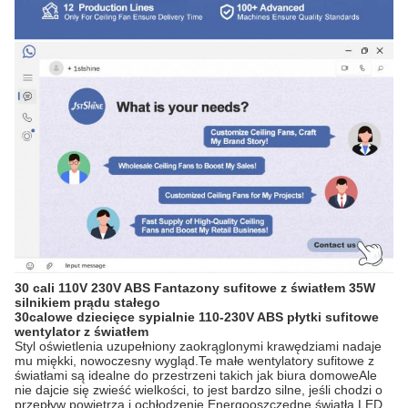
30 cali 110V 230V ABS Fantazony sufitowe z światłem 35W
silnikiem prądu stałego
30calowe dziecięce sypialnie 110-230V ABS płytki sufitowe
wentylator z światłem
Styl oświetlenia uzupełniony zaokrąglonymi krawędziami nadaje
mu miękki, nowoczesny wygląd.Te małe wentylatory sufitowe z
światłami są idealne do przestrzeni takich jak biura domoweAle
nie dajcie się zwieść wielkości, to jest bardzo silne, jeśli chodzi o
przepływ powietrza i ochłodzenie.Energooszczędne światła LED