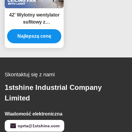
42' Wylotny wentylator
sufitowy z
przygniażdżalnym
światłem LED Amd
Najlepszą cenę
silnikiem prądu stałego
Skontaktuj się z nami
1stshine Industrial Company
Limited
Wiadomość elektroniczna
oprta@1stshine.com