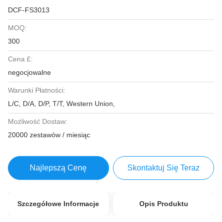
DCF-FS3013
MOQ:
300
Cena £:
negocjowalne
Warunki Płatności:
L/C, D/A, D/P, T/T, Western Union,
Możliwość Dostaw:
20000 zestawów / miesiąc
Najlepszą Cenę
Skontaktuj Się Teraz
Szczegółowe Informacje
Opis Produktu