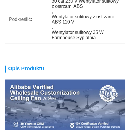
30 cal 230 V Wentylator sufitowy 
z ostrzami ABS
, 
Wentylator sufitowy z ostrzami 
Podkreślić:
ABS 110 V
, 
Wentylator sufitowy 35 W 
Farmhouse Sypialnia
Opis Produktu