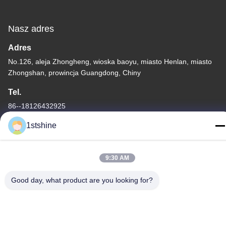
Nasz adres
Adres
No.126, aleja Zhongheng, wioska baoyu, miasto Henlan, miasto
Zhongshan, prowincja Guangdong, Chiny
Tel.
86--18126432925
1stshine
9:30 AM
Polityka prywatności
|
Mapa strony
Good day, what product are you looking for?
Chiny dobra jakość Zdalny wentylator sufitowy LED Dostawca.
Prawa autorskie © -2026 1stshine Industrial Company Limited .
Wszelkie prawa zastrzeżone.