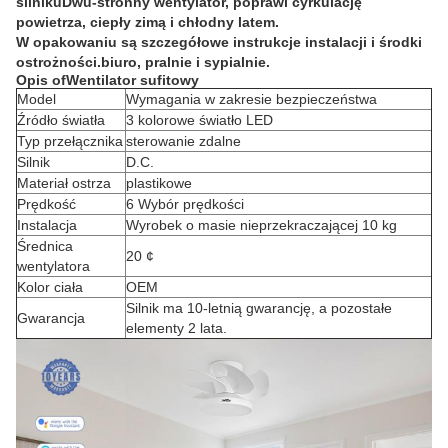
silnikuDwu-stronny wentylator, poprawi cyrkulację
powietrza, ciepły zimą i chłodny latem.
W opakowaniu są szczegółowe instrukcje instalacji i środki
ostrożności.biuro, pralnie i sypialnie.
Opis
o
f
Wentilator sufitowy
Model
Wymagania w zakresie bezpieczeństwa
Źródło światła
3 kolorowe światło LED
Typ przełącznika
sterowanie zdalne
Silnik
D.C.
Materiał ostrza
plastikowe
Prędkość
6 Wybór prędkości
Instalacja
Wyrobek o masie nieprzekraczającej 10 kg
Średnica
20 ¢
wentylatora
Kolor ciała
OEM
Silnik ma 10-letnią gwarancję, a pozostałe
Gwarancja
elementy 2 lata.