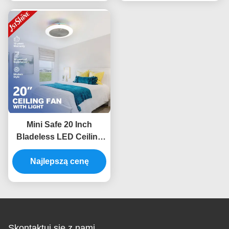
energii
Mini Safe 20 Inch
Bladeless LED Ceiling
Fan Flush Mount Z RGB
Light DC Motorem
Najlepszą cenę
Skontaktuj się z nami