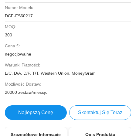
Numer Modelu:
DCF-FS60217
MOQ:
300
Cena £:
negocjowalne
Warunki Płatności:
L/C, D/A, D/P, T/T, Western Union, MoneyGram
Możliwość Dostaw:
20000 zestaw/miesiąc
Najlepszą Cenę
Skontaktuj Się Teraz
Szczegółowe Informacje
Opis Produktu