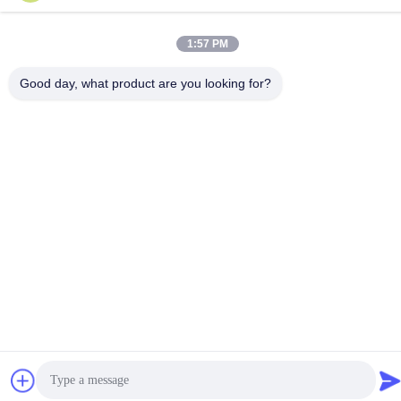
1:57 PM
Polityka prywatności
|
Mapa strony
Good day, what product are you looking for?
Chiny dobra jakość Zdalny wentylator sufitowy LED Dostawca.
Prawa autorskie © -2026 1stshine Industrial Company Limited .
Wszelkie prawa zastrzeżone.