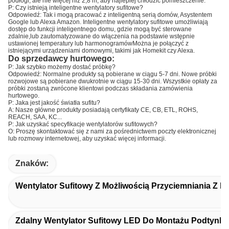
podłogi, ale nie więcej niż 2,8 m, aby najlepiej chłodzić pomieszczenie.
P: Czy istnieją inteligentne wentylatory sufitowe?
Odpowiedź: Tak i mogą pracować z inteligentną serią domów, Asystentem
Google lub Alexa Amazon. Inteligentne wentylatory sufitowe umożliwiają
dostęp do funkcji inteligentnego domu, gdzie mogą być sterowane
zdalnie,lub zautomatyzowane do włączenia na podstawie wstępnie
ustawionej temperatury lub harmonogramówMożna je połączyć z
istniejącymi urządzeniami domowymi, takimi jak Homekit czy Alexa.
Do sprzedawcy hurtowego:
P: Jak szybko możemy dostać próbkę?
Odpowiedź: Normalne produkty są pobierane w ciągu 5-7 dni. Nowe próbki
rozwojowe są pobierane dwukrotnie w ciągu 15-30 dni. Wszystkie opłaty za
próbki zostaną zwrócone klientowi podczas składania zamówienia
hurtowego.
P: Jaka jest jakość światła sufitu?
A: Nasze główne produkty posiadają certyfikaty CE, CB, ETL, ROHS,
REACH, SAA, KC...
P: Jak uzyskać specyfikacje wentylatorów sufitowych?
O: Proszę skontaktować się z nami za pośrednictwem poczty elektronicznej
lub rozmowy internetowej, aby uzyskać więcej informacji.
Znaków:
Wentylator Sufitowy Z Możliwością Przyciemniania Z L
Zdalny Wentylator Sufitowy LED Do Montażu Podtynk