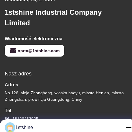
1stshine Industrial Company
Limited
Wiadomość elektroniczna
oprta@1stshine.com
Nasz adres
Adres
No.126, aleja Zhongheng, wioska baoyu, miasto Henlan, miasto
Zhongshan, prowincja Guangdong, Chiny
Tel.
86--18126432925
1stshine