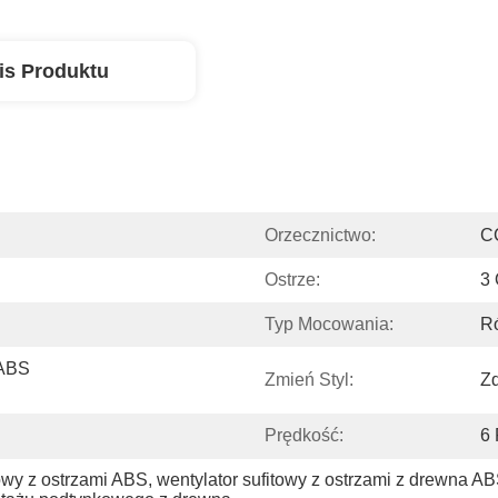
is Produktu
Orzecznictwo:
C
Ostrze:
3 
Typ Mocowania:
R
ABS 
Zmień Styl:
Zd
Prędkość:
6 
towy z ostrzami ABS
, 
wentylator sufitowy z ostrzami z drewna A