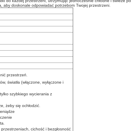
tki do każdej przestrzeni, utrzymując jednocześnie chłodne i świeże p
ia, aby doskonale odpowiadać potrzebom Twojej przestrzeni.
nić przestrzeń.
w, światła (włączone, wyłączone i
tylko szybkiego wycierania z
ze, żeby się ochłodzić.
ieniądze
oczenie
ta.
przestrzeniach, cichość i bezgłosność