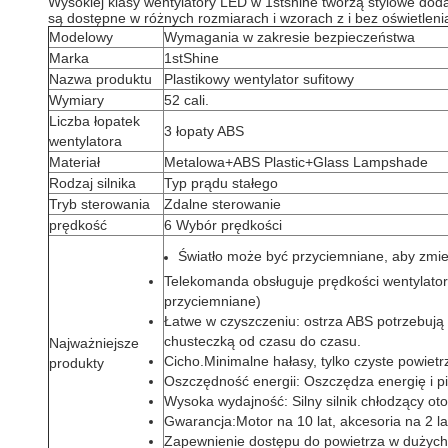
Wysokiej klasy wentylatory LED w 1stshine tworzą stylowe doda
są dostępne w różnych rozmiarach i wzorach z i bez oświetlen
Modelowy
Wymagania w zakresie bezpieczeństwa
Marka
1stShine
Nazwa produktu
Plastikowy wentylator sufitowy
Wymiary
52 cali.
Liczba łopatek
3 łopaty ABS
wentylatora
Materiał
Metalowa+ABS Plastic+Glass Lampshade
Rodzaj silnika
Typ prądu stałego
Tryb sterowania
Zdalne sterowanie
prędkość
6 Wybór prędkości
Światło może być przyciemniane, aby zmie
Telekomanda obsługuje prędkości wentylatoró
przyciemniane)
Łatwe w czyszczeniu: ostrza ABS potrzebują 
chusteczką od czasu do czasu.
Najważniejsze
Cicho.
Minimalne hałasy, tylko czyste powietr
produkty
Oszczędność energii
: Oszczędza energię i p
Wysoka wydajność
: Silny silnik chłodzący ot
Gwarancja
:Motor na 10 lat, akcesoria na 2 la
Zapewnienie dostępu do powietrza w dużych 