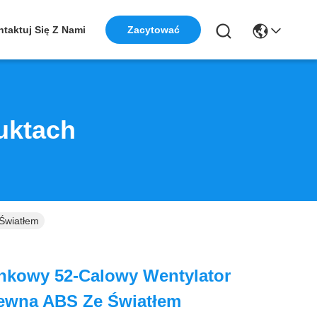
taktuj Się Z Nami
Zacytować
uktach
Światłem
nkowy 52-Calowy Wentylator
rewna ABS Ze Światłem