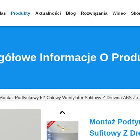
Nas
Produkty
Aktualności
Blog
Rozwiązania
Wideo
Skon
gółowe Informacje O Prod
Montaż Podtynkowy 52-Calowy Wentylator Sufitowy Z Drewna ABS Ze 
Montaż Podty
Sufitowy Z D