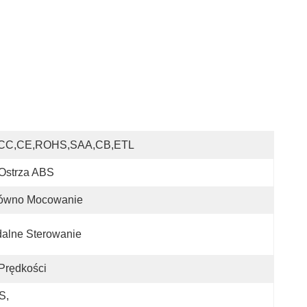
CC,CE,ROHS,SAA,CB,ETL
Ostrza ABS
ówno Mocowanie
alne Sterowanie
Prędkości
BS
, 