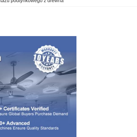
ontażu podtynkowego z drewna