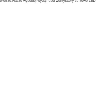
owietrze.Nasze wysokiej wydajności wentylatory sufitowe LED