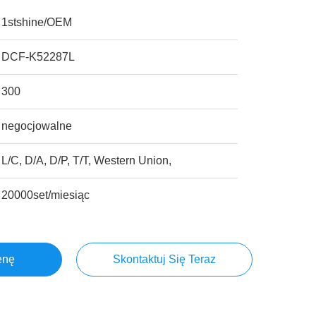
1stshine/OEM
DCF-K52287L
300
negocjowalne
L/C, D/A, D/P, T/T, Western Union,
20000set/miesiąc
enę
Skontaktuj Się Teraz