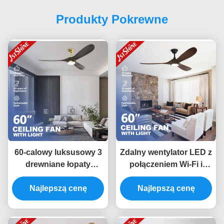
Produkty Pokrewne
60-calowy luksusowy 3
Zdalny wentylator LED z
drewniane łopaty
połączeniem Wi-Fi i
światło sufitowe z
dostosowanymi
Najlepszą cenę
silnikiem Dc
Najlepszą cenę
opcjami