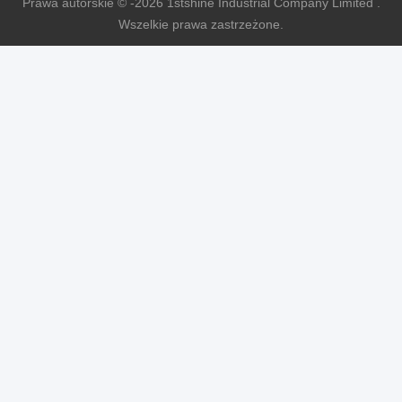
Prawa autorskie © -2026 1stshine Industrial Company Limited .
Wszelkie prawa zastrzeżone.