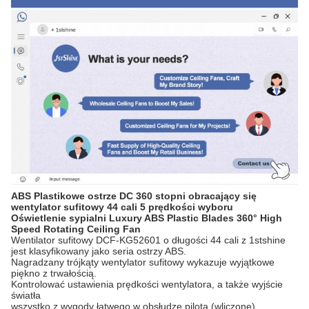
ABS Plastikowe ostrze DC 360 stopni obracający się
wentylator sufitowy 44 cali 5 prędkości wyboru
Oświetlenie sypialni Luxury ABS Plastic Blades 360° High
Speed Rotating Ceiling Fan
Wentilator sufitowy DCF-KG52601 o długości 44 cali z 1stshine
jest klasyfikowany jako seria ostrzy ABS.
Nagradzany trójkąty wentylator sufitowy wykazuje wyjątkowe
piękno z trwałością.
Kontrolować ustawienia prędkości wentylatora, a także wyjście
światła
wszystko z wygody łatwego w obsłudze pilota (wliczone).