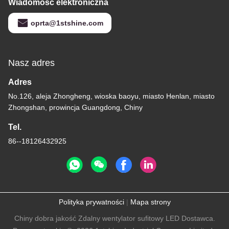
Wiadomość elektroniczna
oprta@1stshine.com
Nasz adres
Adres
No.126, aleja Zhongheng, wioska baoyu, miasto Henlan, miasto
Zhongshan, prowincja Guangdong, Chiny
Tel.
86--18126432925
Polityka prywatności
|
Mapa strony
Chiny dobra jakość Zdalny wentylator sufitowy LED Dostawca.