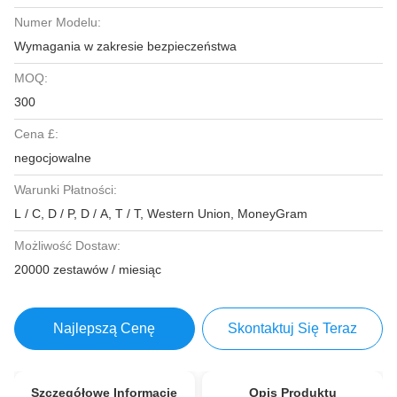
Numer Modelu:
Wymagania w zakresie bezpieczeństwa
MOQ:
300
Cena £:
negocjowalne
Warunki Płatności:
L / C, D / P, D / A, T / T, Western Union, MoneyGram
Możliwość Dostaw:
20000 zestawów / miesiąc
Najlepszą Cenę
Skontaktuj Się Teraz
Szczegółowe Informacje
Opis Produktu