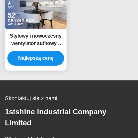
Stylowy i nowoczesny
wentylator sufitowy z
światłem i zdalnym
niskim hałasem
Najlepszą cenę
Skontaktuj się z nami
1stshine Industrial Company
Limited