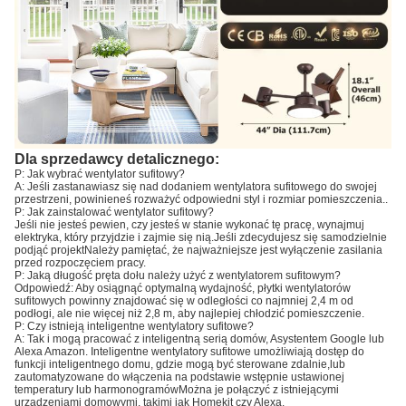
Dla sprzedawcy detalicznego:
P: Jak wybrać wentylator sufitowy?
A: Jeśli zastanawiasz się nad dodaniem wentylatora sufitowego do swojej
przestrzeni, powinieneś rozważyć odpowiedni styl i rozmiar pomieszczenia..
P: Jak zainstalować wentylator sufitowy?
Jeśli nie jesteś pewien, czy jesteś w stanie wykonać tę pracę, wynajmuj
elektryka, który przyjdzie i zajmie się nią.Jeśli zdecydujesz się samodzielnie
podjąć projektNależy pamiętać, że najważniejsze jest wyłączenie zasilania
przed rozpoczęciem pracy.
P: Jaką długość pręta dołu należy użyć z wentylatorem sufitowym?
Odpowiedź: Aby osiągnąć optymalną wydajność, płytki wentylatorów
sufitowych powinny znajdować się w odległości co najmniej 2,4 m od
podłogi, ale nie więcej niż 2,8 m, aby najlepiej chłodzić pomieszczenie.
P: Czy istnieją inteligentne wentylatory sufitowe?
A: Tak i mogą pracować z inteligentną serią domów, Asystentem Google lub
Alexa Amazon. Inteligentne wentylatory sufitowe umożliwiają dostęp do
funkcji inteligentnego domu, gdzie mogą być sterowane zdalnie,lub
zautomatyzowane do włączenia na podstawie wstępnie ustawionej
temperatury lub harmonogramówMożna je połączyć z istniejącymi
urządzeniami domowymi, takimi jak Homekit czy Alexa.