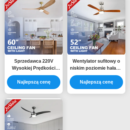
Sprzedawca 220V
Wentylator sufitowy o
Wysokiej Prędkości
niskim poziomie hałasu,
Czarny Nowoczesny
antykorozyjny,
Najlepszą cenę
Bldc
zmieniający kolor z
Najlepszą cenę
silnikiem 110 V AC