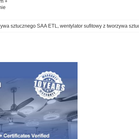
m + 
ie 
orzywa sztucznego SAA ETL
, 
wentylator sufitowy z tworzywa sz