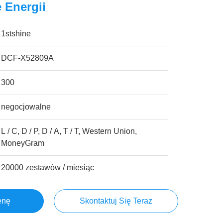
e Energii
1stshine
DCF-X52809A
300
negocjowalne
L / C, D / P, D / A, T / T, Western Union,
MoneyGram
20000 zestawów / miesiąc
enę
Skontaktuj Się Teraz