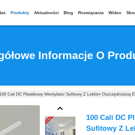
Nas
Produkty
Aktualności
Blog
Rozwiązania
Wideo
Skon
gółowe Informacje O Prod
100 Cali DC Plastikowy Wentylator Sufitowy Z Lekkim Oszczędnością En
100 Cali DC P
Sufitowy Z Le