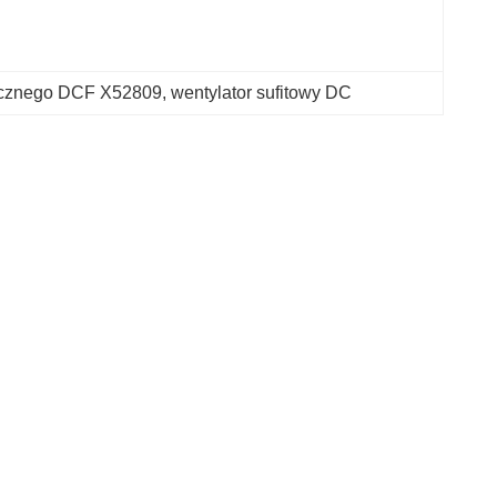
tucznego DCF X52809
, 
wentylator sufitowy DC