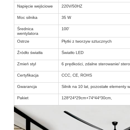
Napięcie wejściowe
220V/50HZ
Moc silnika
35 W
Średnica
100'
wentylatora
Ostrze
Płytki z tworzyw sztucznych
Źródło światła
Światło LED
Zmień styl
6 prędkości, zdalne sterowanie/ ster
Certyfikacja
CCC, CE, ROHS
Gwarancja
Silnik na 10 lat, pozostałe elementy 
Pakiet
128*24*29cm+74*44*30cm,