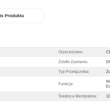
is Produktu
Orzecznictwo:
C
Źródło Zasilania:
D
Typ Przełącznika:
Zd
Ni
Funkcja:
En
Średnica Wentylatora:
1