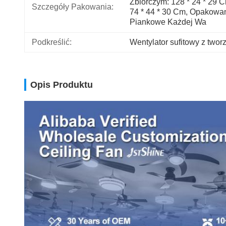
Zbiorczym: 128 * 24 * 29 C
Szczegóły Pakowania:
74 * 44 * 30 Cm, Opakowan
Piankowe Każdej Wa
Podkreślić:
Wentylator sufitowy z tw
Opis Produktu