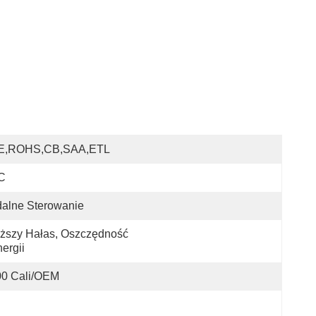
E,ROHS,CB,SAA,ETL
C
alne Sterowanie
ższy Hałas, Oszczędność 
ergii
00 Cali/OEM