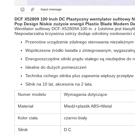
DCF X52809 100 Inch DC Plastyczny wentylator sufitowy Ni
Pop Design Niskie zużycie energii Plastic Blade Modern De
Wentilator sufitowy DCF-X52809A 100 in. z 1stshine jest klasyf
Niepowtarzalna krzywizna ostrzy dodaje odrobiny osobowości d
Przenośne urządzenie zdalnego sterowania niezależnym 
Współczesne źródło światła z zintegrowanym, wygaszal
Energooszczędne silniki prądu stałego są niezbędne do 
Idealne do dużych pomieszczeń
Technika cichego silnika plus zapewnia większy przepływ
Silnik na 10 lat, akcesoria na 2 lata.
Numer modelu
Wymagania dotyczące:
Materiał
Miedź+plastik ABS+Metal
Kolor ciała
czarno-biały
Silnik
D.C.