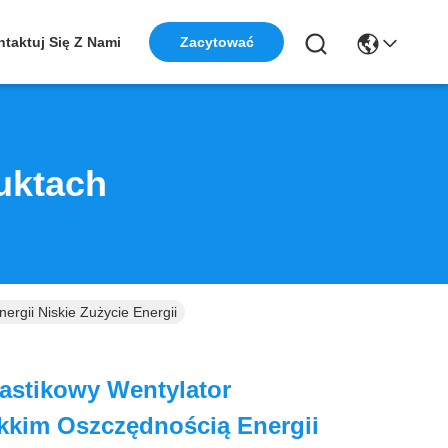
taktuj Się Z Nami
Zacytować
uktach
ergii Niskie Zużycie Energii
lastikowy Wentylator
kkim Oszczędnością Energii