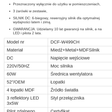
Przeznaczony wyłącznie do użytku w pomieszczeniach,
3 żarówki w zestawie,
SILNIK DC: 6-biegowy, rewersyjny silnik dla optymalnej
wydajności latem i zimą.
GWARANCJA: Udzielamy 10 lat gwarancji na silnik, a na
LED i pilota 2 lata.
Model nr
DCF-W499CH
Materiał
Miedź+Metal+MDF
Silnik
DC
Napięcie wejściowe
220V/50HZ
Moc silnika
60W
Średnica wentylatora
52"/OEM
Łopatki
4 łopatki MDF
Źródło światła
3 reflektory LED
Styl przełącznika
3x5W
Pilot zdalnego
Certyfikat