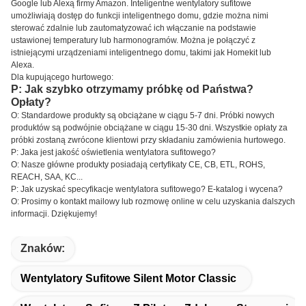
Google lub Alexą firmy Amazon. Inteligentne wentylatory sufitowe
umożliwiają dostęp do funkcji inteligentnego domu, gdzie można nimi
sterować zdalnie lub zautomatyzować ich włączanie na podstawie
ustawionej temperatury lub harmonogramów. Można je połączyć z
istniejącymi urządzeniami inteligentnego domu, takimi jak Homekit lub
Alexa.
Dla kupującego hurtowego:
P: Jak szybko otrzymamy próbkę od Państwa?
Opłaty?
O: Standardowe produkty są obciążane w ciągu 5-7 dni. Próbki nowych
produktów są podwójnie obciążane w ciągu 15-30 dni. Wszystkie opłaty za
próbki zostaną zwrócone klientowi przy składaniu zamówienia hurtowego.
P: Jaka jest jakość oświetlenia wentylatora sufitowego?
O: Nasze główne produkty posiadają certyfikaty CE, CB, ETL, ROHS,
REACH, SAA, KC...
P: Jak uzyskać specyfikacje wentylatora sufitowego? E-katalog i wycena?
O: Prosimy o kontakt mailowy lub rozmowę online w celu uzyskania dalszych
informacji. Dziękujemy!
Znaków:
Wentylatory Sufitowe Silent Motor Classic