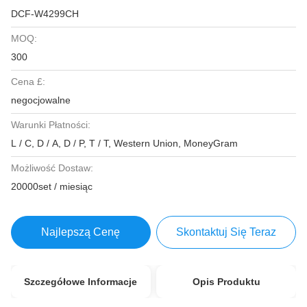
DCF-W4299CH
MOQ:
300
Cena £:
negocjowalne
Warunki Płatności:
L / C, D / A, D / P, T / T, Western Union, MoneyGram
Możliwość Dostaw:
20000set / miesiąc
Najlepszą Cenę
Skontaktuj Się Teraz
Szczegółowe Informacje
Opis Produktu