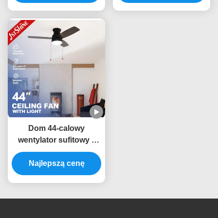
kwiatowy
świetlnymi
Dom 44-calowy
wentylator sufitowy z
przełącznikiem 45W AC
Najlepszą cenę