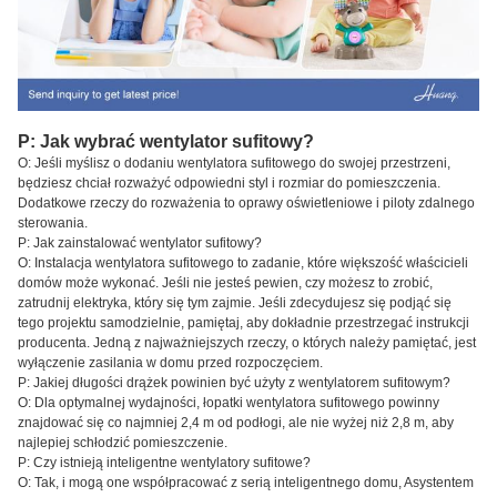
P: Jak wybrać wentylator sufitowy?
O: Jeśli myślisz o dodaniu wentylatora sufitowego do swojej przestrzeni,
będziesz chciał rozważyć odpowiedni styl i rozmiar do pomieszczenia.
Dodatkowe rzeczy do rozważenia to oprawy oświetleniowe i piloty zdalnego
sterowania.
P: Jak zainstalować wentylator sufitowy?
O: Instalacja wentylatora sufitowego to zadanie, które większość właścicieli
domów może wykonać. Jeśli nie jesteś pewien, czy możesz to zrobić,
zatrudnij elektryka, który się tym zajmie. Jeśli zdecydujesz się podjąć się
tego projektu samodzielnie, pamiętaj, aby dokładnie przestrzegać instrukcji
producenta. Jedną z najważniejszych rzeczy, o których należy pamiętać, jest
wyłączenie zasilania w domu przed rozpoczęciem.
P: Jakiej długości drążek powinien być użyty z wentylatorem sufitowym?
O: Dla optymalnej wydajności, łopatki wentylatora sufitowego powinny
znajdować się co najmniej 2,4 m od podłogi, ale nie wyżej niż 2,8 m, aby
najlepiej schłodzić pomieszczenie.
P: Czy istnieją inteligentne wentylatory sufitowe?
O: Tak, i mogą one współpracować z serią inteligentnego domu, Asystentem