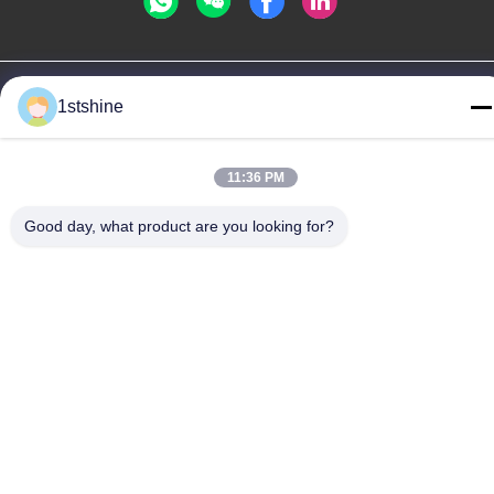
Polityka prywatności
|
Mapa strony
1stshine
Chiny dobra jakość Zdalny wentylator sufitowy LED Dostawca.
Prawa autorskie © -2026 1stshine Industrial Company Limited .
Wszelkie prawa zastrzeżone.
11:36 PM
Good day, what product are you looking for?