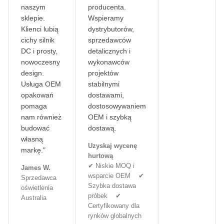
naszym
producenta.
sklepie.
Wspieramy
Klienci lubią
dystrybutorów,
cichy silnik
sprzedawców
DC i prosty,
detalicznych i
nowoczesny
wykonawców
design.
projektów
Usługa OEM
stabilnymi
opakowań
dostawami,
pomaga
dostosowywaniem
nam również
OEM i szybką
budować
dostawą.
własną
Uzyskaj wycenę
markę."
hurtową
✔ Niskie MOQ i
James W.
wsparcie OEM ✔
Sprzedawca
Szybka dostawa
oświetlenia
próbek ✔
Australia
Certyfikowany dla
rynków globalnych