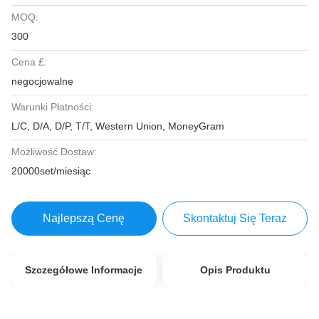
MOQ:
300
Cena £:
negocjowalne
Warunki Płatności:
L/C, D/A, D/P, T/T, Western Union, MoneyGram
Możliwość Dostaw:
20000set/miesiąc
Najlepszą Cenę
Skontaktuj Się Teraz
Szczegółowe Informacje
Opis Produktu