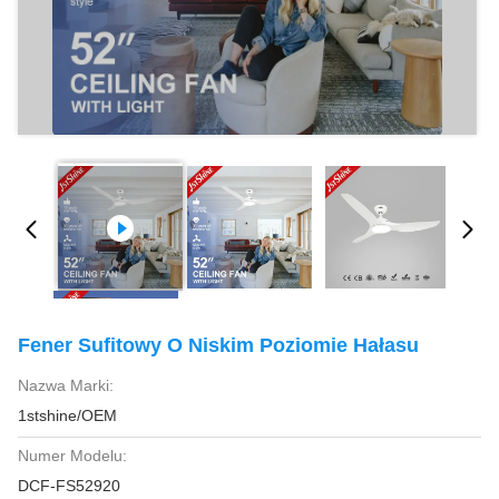
Fener Sufitowy O Niskim Poziomie Hałasu
Nazwa Marki:
1stshine/OEM
Numer Modelu:
DCF-FS52920