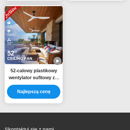
pilotem
52-calowy plastikowy
wentylator sufitowy z 6
prędkościami i
inteligentnym pilotem
Najlepszą cenę
do zasilania prądem
stałym
Skontaktuj się z nami