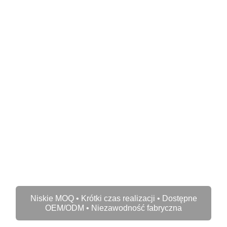
Hurtownia
wentylatorów
sufitowych LED z
niskim poziomem hałsu
i silnikiem DC – 52" do
wnętrz komercyjnych i
mieszkalnych
Niskie MOQ • Krótki czas realizacji • Dostępne
OEM/ODM • Niezawodność fabryczna