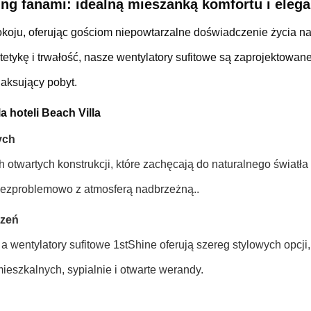
ling fanami: idealną mieszanką komfortu i elega
spokoju, oferując gościom niepowtarzalne doświadczenie życia 
tetykę i trwałość, nasze wentylatory sufitowe są zaprojektowan
aksujący pobyt.
a hoteli Beach Villa
ych
otwartych konstrukcji, które zachęcają do naturalnego światła 
 bezproblemowo z atmosferą nadbrzeżną..
czeń
a wentylatory sufitowe 1stShine oferują szereg stylowych opcji,
eszkalnych, sypialnie i otwarte werandy.