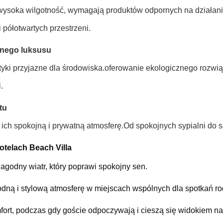
 wysoka wilgotność, wymagają produktów odpornych na działan
 półotwartych przestrzeni.
onego luksusu
praktyki przyjazne dla środowiska.oferowanie ekologicznego ro
.
tu
 ich spokojną i prywatną atmosferę.Od spokojnych sypialni do
telach Beach Villa
łagodny wiatr, który poprawi spokojny sen.
odną i stylową atmosferę w miejscach wspólnych dla spotkań ro
fort, podczas gdy goście odpoczywają i cieszą się widokiem na