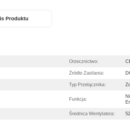
is Produktu
Orzecznictwo:
C
Źródło Zasilania:
D
Typ Przełącznika:
Zd
Ni
Funkcja:
En
Średnica Wentylatora:
5