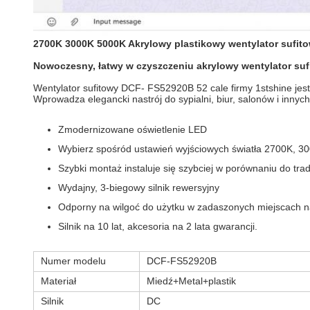
2700K 3000K 5000K Akrylowy plastikowy wentylator sufit
Nowoczesny, łatwy w czyszczeniu akrylowy wentylator suf
Wentylator sufitowy DCF- FS52920B 52 cale firmy 1stshine jest
Wprowadza elegancki nastrój do sypialni, biur, salonów i inn
Zmodernizowane oświetlenie LED
Wybierz spośród ustawień wyjściowych światła 2700K, 3
Szybki montaż instaluje się szybciej w porównaniu do tra
Wydajny, 3-biegowy silnik rewersyjny
Odporny na wilgoć do użytku w zadaszonych miejscach na 
Silnik na 10 lat, akcesoria na 2 lata gwarancji.
Numer modelu
DCF-FS52920B
Materiał
Miedź+Metal+plastik
Silnik
DC