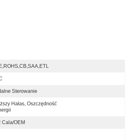
E,ROHS,CB,SAA,ETL
C
alne Sterowanie
ższy Hałas, Oszczędność 
ergii
2 Cala/OEM