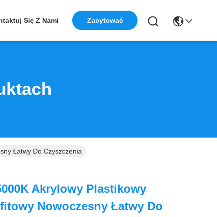
taktuj Się Z Nami
Zacytować
uktach
esny Łatwy Do Czyszczenia
5000K Akrylowy Plastikowy
ufitowy Nowoczesny Łatwy Do