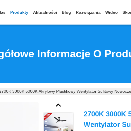
Nas
Produkty
Aktualności
Blog
Rozwiązania
Wideo
Skon
gółowe Informacje O Prod
2700K 3000K 5000K Akrylowy Plastikowy Wentylator Sufitowy Nowocz
2700K 3000K 
Wentylator S