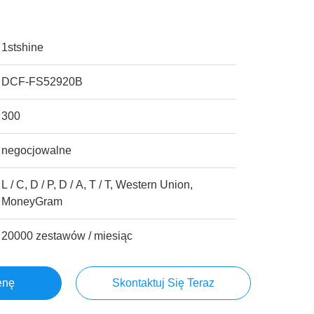
1stshine
DCF-FS52920B
300
negocjowalne
L / C, D / P, D / A, T / T, Western Union,
MoneyGram
20000 zestawów / miesiąc
enę
Skontaktuj Się Teraz