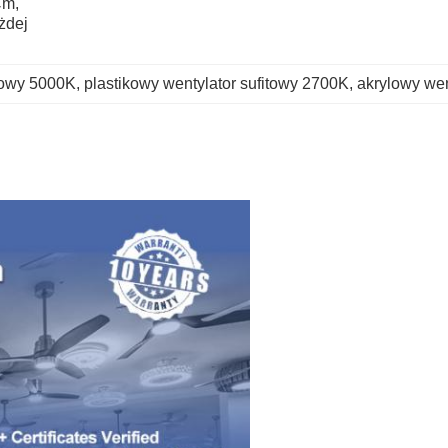
m, 
dej 
itowy 5000K
, 
plastikowy wentylator sufitowy 2700K
, 
akrylowy wen